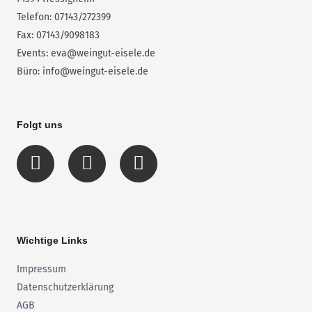
Telefon: 07143/272399
Fax: 07143/9098183
Events: eva@weingut-eisele.de
Büro: info@weingut-eisele.de
Folgt uns
I
F
E
n
a
n
s
c
v
t
e
e
a
b
l
g
o
o
Wichtige Links
r
o
p
Impressum
a
k
e
Datenschutzerklärung
m
-
AGB