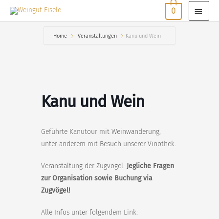
Zum
HAU
0
Inhalt
springen
Home
Veranstaltungen
Kanu und Wein
Kanu und Wein
Geführte Kanutour mit Weinwanderung,
unter anderem mit Besuch unserer Vinothek.
Veranstaltung der Zugvögel.
Jegliche Fragen
zur Organisation sowie Buchung via
Zugvögel!
Alle Infos unter folgendem Link: