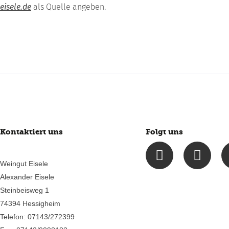
eisele.de
als Quelle angeben.
Kontaktiert uns
Folgt uns
I
F
n
a
Weingut Eisele
s
c
Alexander Eisele
t
e
Steinbeisweg 1
a
b
74394 Hessigheim
g
o
Telefon: 07143/272399