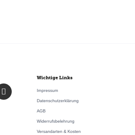
Wichtige Links
E
Impressum
n
Datenschutzerklärung
v
e
AGB
l
Widerrufsbelehrung
o
Versandarten & Kosten