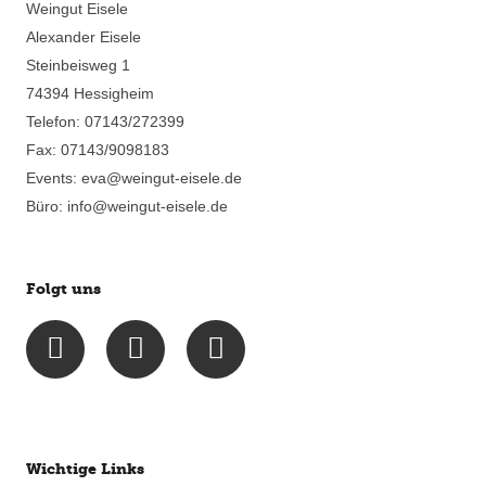
Weingut Eisele
Alexander Eisele
Steinbeisweg 1
74394 Hessigheim
Telefon: 07143/272399
Fax: 07143/9098183
Events: eva@weingut-eisele.de
Büro: info@weingut-eisele.de
Folgt uns
I
F
E
n
a
n
s
c
v
t
e
e
a
b
l
g
o
o
Wichtige Links