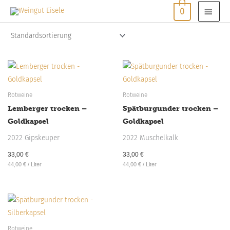
Zum
HAU
0
Inhalt
springen
Rotweine
Rotweine
Lemberger trocken –
Spätburgunder trocken –
Goldkapsel
Goldkapsel
2022 Gipskeuper
2022 Muschelkalk
33,00
€
33,00
€
44,00
€
/
Liter
44,00
€
/
Liter
Rotweine