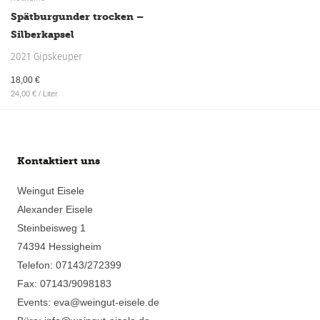
Spätburgunder trocken –
Silberkapsel
2021 Gipskeuper
18,00
€
24,00
€
/
Liter
Kontaktiert uns
Weingut Eisele
Alexander Eisele
Steinbeisweg 1
74394 Hessigheim
Telefon: 07143/272399
Fax: 07143/9098183
Events: eva@weingut-eisele.de